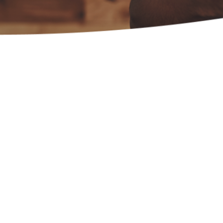
uis 2012, plus de 
rants nous font co