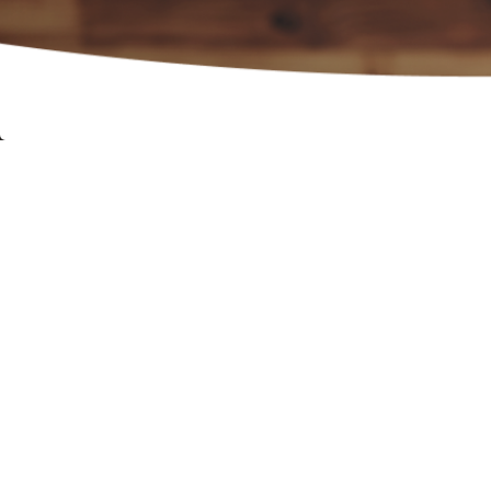
Dep
restau