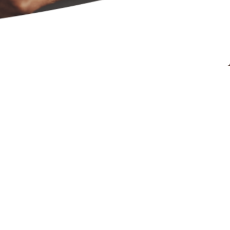
3000
nfiance